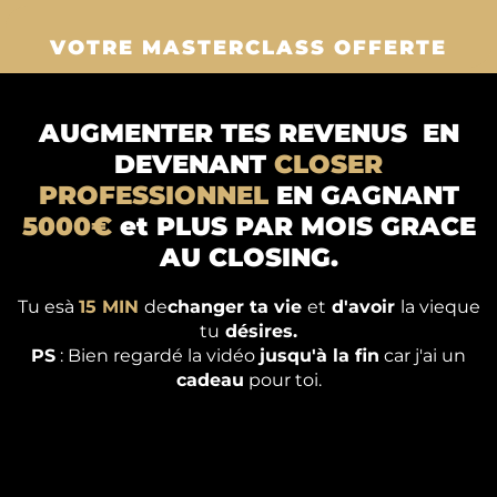
VOTRE MASTERCLASS OFFERTE
AUGMENTER TES REVENUS EN
DEVENANT
CLOSER
PROFESSIONNEL
EN GAGNANT
5000€
et PLUS PAR MOIS GRACE
AU CLOSING.
Tu esà
15 MIN
de
changer ta vie
et
d'avoir
la vieque
tu
désires.
PS
: Bien regardé la vidéo
jusqu'à la fin
car j'ai un
cadeau
pour toi.