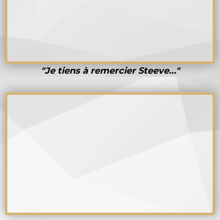
"Je tiens à remercier Steeve..."