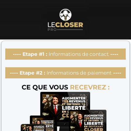
---- Etape #1 :
Informations de contact
----
---- Etape #2 :
Informations de paiement
----
CE QUE VOUS
RECEVREZ :