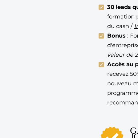
30 leads qu
formation
du cash /
V
Bonus
: Fo
d'entrepri
valeur de 
Accès au
recevez 50
nouveau me
programme 
recomman
G
J