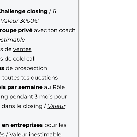
hallenge closing
/ 6
:
Valeur 3000€
roupe privé
avec ton coach
estimable
es de
ventes
 de cold call
es
de prospection
 toutes tes questions
ois par semaine
au Rôle
ing pendant 3 mois pour
 dans le closing /
Valeur
 en entreprises
pour les
és / Valeur inestimable