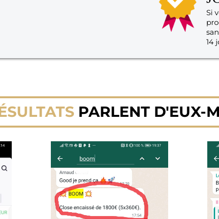
Si 
pro
san
14 j
ÉSULTATS
PARLENT D'EUX-