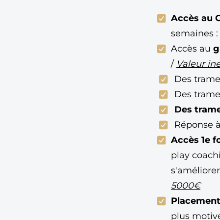
Accès au C
semaines 
Accès au
g
/
Valeur in
Des tram
Des trames
Des tram
Réponse à
Accès 1e f
play coach
s'améliorer
5000€
Placement
plus motiv