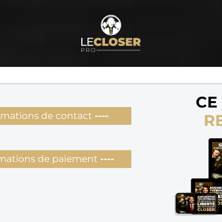
CE
rmations de contact
----
R
mations de paiement
----