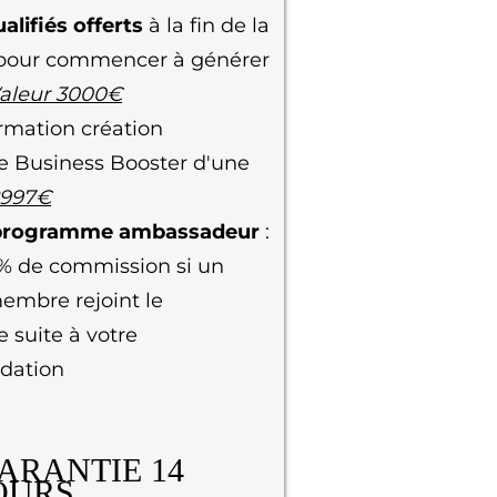
alifiés offerts
à la fin de la
 pour commencer à générer
aleur 3000€
rmation création
se Business Booster d'une
2997€
 programme ambassadeur
:
% de commission si un
mbre rejoint le
suite à votre
dation
ARANTIE 14
OURS