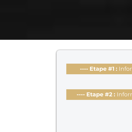
---- Etape #1 :
Info
---- Etape #2 :
Infor