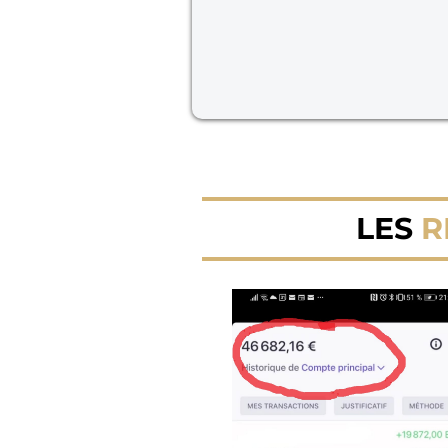
LES
R