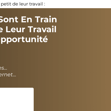
etit de leur travail :
ont En Train
 Leur Travail
Opportunité
es…
ernet…