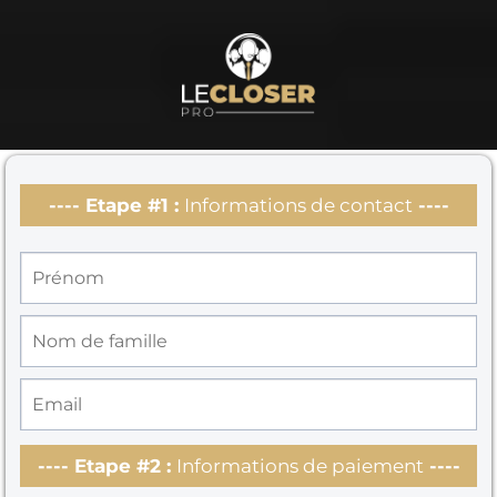
---- Etape #1 :
Informations de contact
----
---- Etape #2 :
Informations de paiement
----