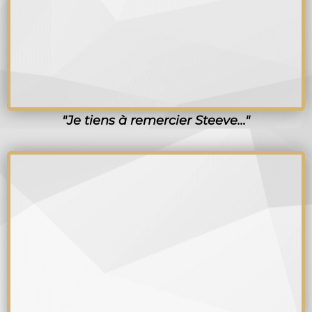
"Je tiens à remercier Steeve..."