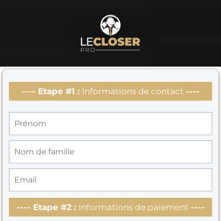
---- Etape #1 :
Informations de contact
----
---- Etape #2 :
Informations de paiement
----