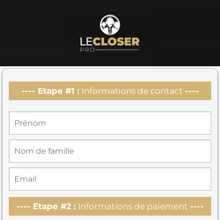
---- Etape #1 :
Informations de contact
----
---- Etape #2 :
Informations de paiement
----