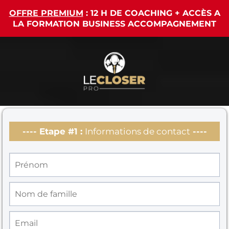
OFFRE PREMIUM
: 12 H DE COACHING + ACCÈS A
LA FORMATION BUSINESS ACCOMPAGNEMENT
---- Etape #1 :
Informations de contact
----