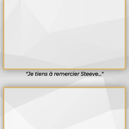
"Je tiens à remercier Steeve..."