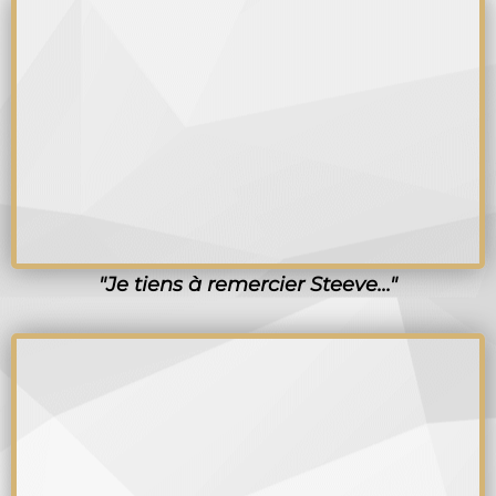
"Je tiens à remercier Steeve..."