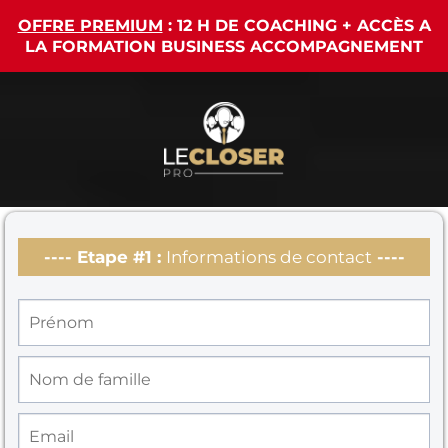
OFFRE PREMIUM
: 12 H DE COACHING + ACCÈS A
LA FORMATION BUSINESS ACCOMPAGNEMENT
---- Etape #1 :
Informations de contact
----