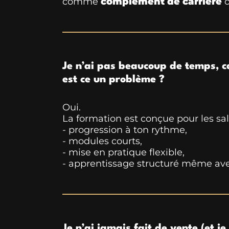
comme
complément de carrière
Je n’ai pas beaucoup de temps, car
est ce un problème ?
Oui.
La formation est conçue pour les sala
- progression à ton rythme,
- modules courts,
- mise en pratique flexible,
- apprentissage structuré même av
Je n’ai jamais fait de vente (et je 