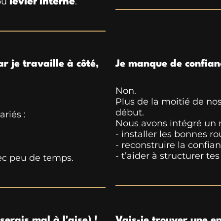
ou
levier interne
.
 je travaille à côté,
Je manque de confiance
Non.
Plus de la moitié de no
début.
riés :
Nous avons intégré un 
- installer les bonnes ro
- reconstruire la confi
- t’aider à structurer te
ec peu de temps.
serais mal à l'aise) !
Vais-je trouver une e