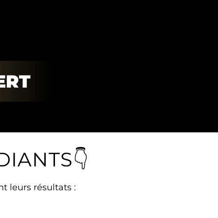
ERT
IANTS👇
 leurs résultats :