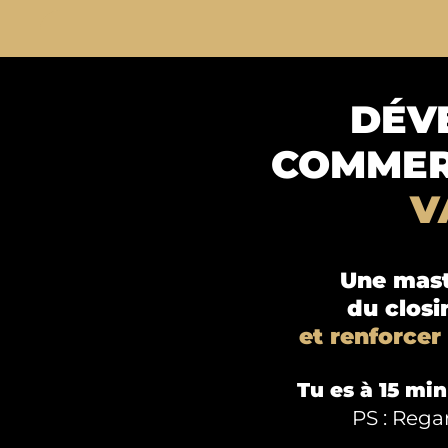
DÉV
COMMER
V
Une mast
du closi
et renforcer 
Tu es à 15 min
PS : Regar