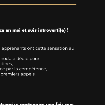
 en moi et suis introverti(e) !
s apprenants ont cette sensation au
module dédié pour :
utines,
ance par la compétence,
s premiers appels.
ntreprise partenaire une fois que