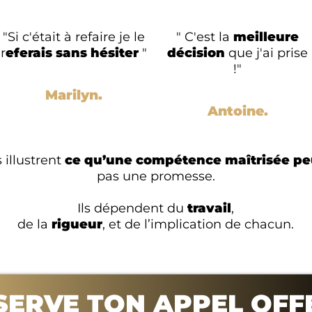
"Si c'était à refaire je le
" C'est la
meilleure
r
eferais sans hésiter
"
décision
que j'ai prise
!"
Marilyn.
Antoine.
 illustrent
ce qu’une compétence maîtrisée pe
pas une promesse.
Ils dépendent du
travail
,
de la
rigueur
, et de l’implication de chacun.
SERVE TON APPEL OFF