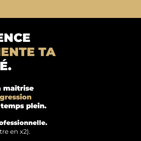
ENCE
ENTE TA
É.
 maîtrise
ogression
 temps plein.
rofessionnelle.
tre en x2).