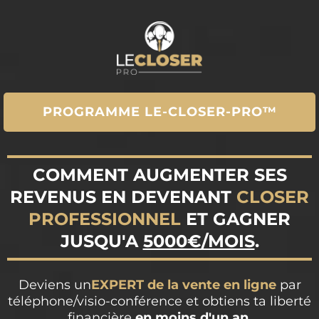
PROGRAMME LE-CLOSER-PRO™
COMMENT AUGMENTER SES
REVENUS EN DEVENANT
CLOSER
PROFESSIONNEL
ET GAGNER
JUSQU'A
5000€/MOIS
.
Deviens un
EXPERT de la vente en ligne
par
téléphone/visio-conférence et obtiens ta liberté
financière
en moins d'un an
.