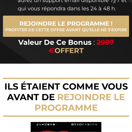
aurez un support email disponible 7j/7 et
qui vous répondra dans les 24 à 48 h.
REJOINDRE LE PROGRAMME !
PROFITER DE CETTE OFFRE AVANT QU'ELLE NE S'EXPIRE
Valeur De Ce Bonus
:
2997
€
OFFERT
ILS ÉTAIENT COMME VOUS
AVANT DE
REJOINDRE LE
PROGRAMME