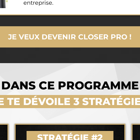
entreprise.
JE VEUX DEVENIR CLOSER PRO !
DANS CE PROGRAMME
E TE DÉVOILE 3 STRATÉGI
STRATÉGIE #2