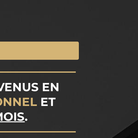
VENUS EN
ONNEL
ET
MOIS
.