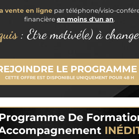
a vente en ligne
par téléphone/visio-confére
financière
en moins d'un an
.
quis
: Etre motivé(e) à change
REJOINDRE LE PROGRAMME 
CETTE OFFRE EST DISPONIBLE UNIQUEMENT POUR 48 H
Programme De Formatio
'Accompagnement
INÉDI