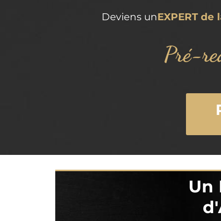
Deviens un
EXPERT de l
Pré-re
Un 
d