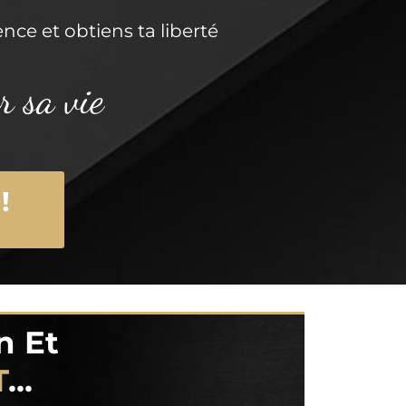
nce et obtiens ta liberté
r sa vie
!
n Et
T
...